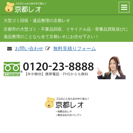
コンテンツへ
大型ゴミ回収・遺品整理の京都レオ
ナビゲーションへ
京都市の大型ゴミ・不要品回収、リサイクル品・骨董品買取並びに
ホームへ
遺品整理のことなら全て京都レオにお任せ下さい！
お問い合わせ
無料見積りフォーム