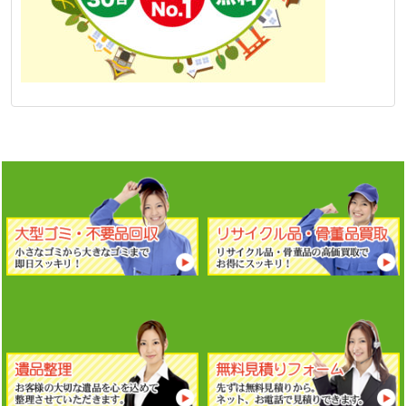
京都レオの
大型ゴミ・不要品
京都レオなら
リサイクル品・
回収
は、大きなゴミでも多量
骨董品
を高価買取実施中！お
のゴミでも即日対応！即日ス
得にスッキリさせます！
ッキリさせます！