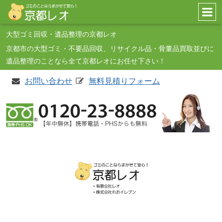
コンテンツへ
大型ゴミ回収・遺品整理の京都レオ
ナビゲーションへ
京都市の大型ゴミ・不要品回収、リサイクル品・骨董品買取並びに
ホームへ
遺品整理のことなら全て京都レオにお任せ下さい！
お問い合わせ
無料見積りフォーム