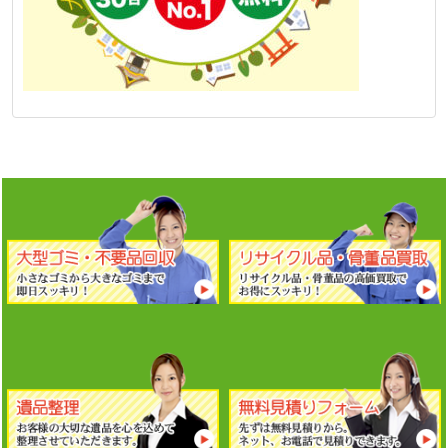
京都レオの
大型ゴミ・不要品
京都レオなら
リサイクル品・
回収
は、大きなゴミでも多量
骨董品
を高価買取実施中！お
のゴミでも即日対応！即日ス
得にスッキリさせます！
ッキリさせます！